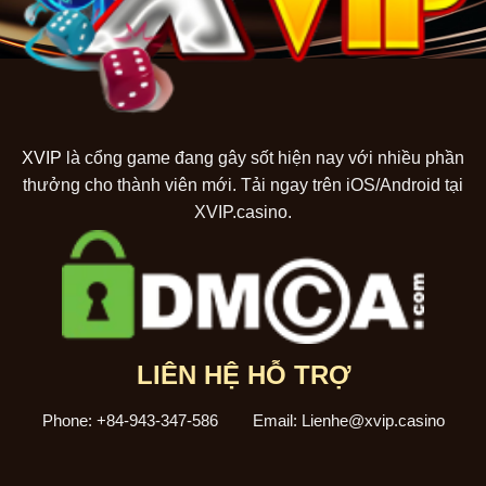
XVIP
là cổng game đang gây sốt hiện nay với nhiều phần
thưởng cho thành viên mới. Tải ngay trên iOS/Android tại
XVIP.casino.
LIÊN HỆ HỖ TRỢ
Phone: +84-943-347-586
Email:
Lienhe@xvip.casino