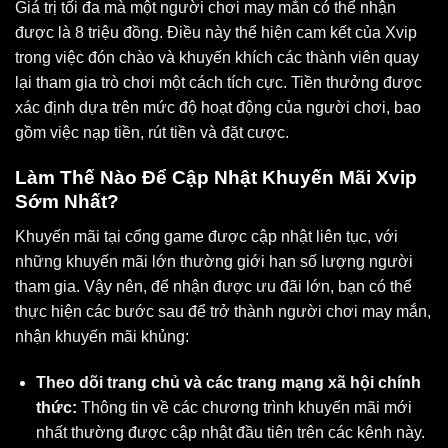
Giá trị tối đa mà một người chơi may mắn có thể nhận
được là 8 triệu đồng. Điều này thể hiện cam kết của Xvip
trong việc đón chào và khuyến khích các thành viên quay
lại tham gia trò chơi một cách tích cực. Tiền thưởng được
xác định dựa trên mức độ hoạt động của người chơi, bao
gồm việc nạp tiền, rút tiền và đặt cược.
Làm Thế Nào Để Cập Nhật Khuyến Mãi Xvip
Sớm Nhất?
Khuyến mãi tại cổng game được cập nhật liên tục, với
những khuyến mãi lớn thường giới hạn số lượng người
tham gia. Vậy nên, để nhận được ưu đãi lớn, bạn có thể
thực hiện các bước sau để trở thành người chơi may mắn,
nhận khuyến mãi khủng:
Theo dõi trang chủ và các trang mạng xã hội chính
thức:
Thông tin về các chương trình khuyến mãi mới
nhất thường được cập nhật đầu tiên trên các kênh này.