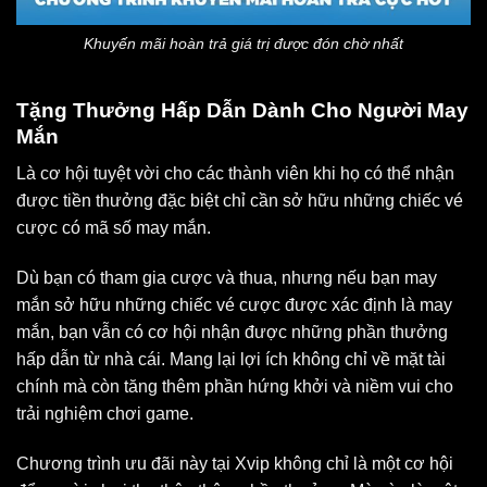
Khuyến mãi hoàn trả giá trị được đón chờ nhất
Tặng Thưởng Hấp Dẫn Dành Cho Người May
Mắn
Là cơ hội tuyệt vời cho các thành viên khi họ có thể nhận
được tiền thưởng đặc biệt chỉ cần sở hữu những chiếc vé
cược có mã số may mắn.
Dù bạn có tham gia cược và thua, nhưng nếu bạn may
mắn sở hữu những chiếc vé cược được xác định là may
mắn, bạn vẫn có cơ hội nhận được những phần thưởng
hấp dẫn từ nhà cái. Mang lại lợi ích không chỉ về mặt tài
chính mà còn tăng thêm phần hứng khởi và niềm vui cho
trải nghiệm chơi game.
Chương trình ưu đãi này tại Xvip không chỉ là một cơ hội