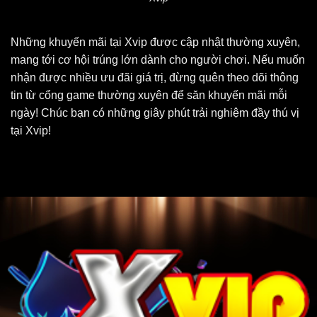
Những khuyến mãi tại Xvip được cập nhật thường xuyên,
mang tới cơ hội trúng lớn dành cho người chơi. Nếu muốn
nhận được nhiều ưu đãi giá trị, đừng quên theo dõi thông
tin từ cổng game thường xuyên để săn khuyến mãi mỗi
ngày! Chúc bạn có những giây phút trải nghiệm đầy thú vị
tại Xvip!