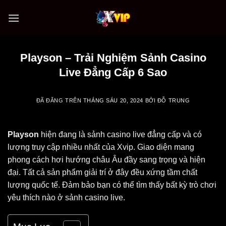
Chuyển
đến
nội
dung
Playson – Trải Nghiệm Sảnh Casino
Live Đẳng Cấp 6 Sao
ĐÃ ĐĂNG TRÊN
THÁNG SÁU 20, 2024
BỞI
ĐỖ TRUNG
Playson
hiện đang là sảnh casino live đẳng cấp và có
lượng truy cập nhiều nhất của Xvip. Giao diện mang
phong cách hơi hướng châu Âu đầy sang trọng và hiện
đại. Tất cả sản phẩm giải trí ở đây đều xứng tầm chất
lượng quốc tế. Đảm bảo bạn có thể tìm thấy bất kỳ trò chơi
yêu thích nào ở sảnh casino live.