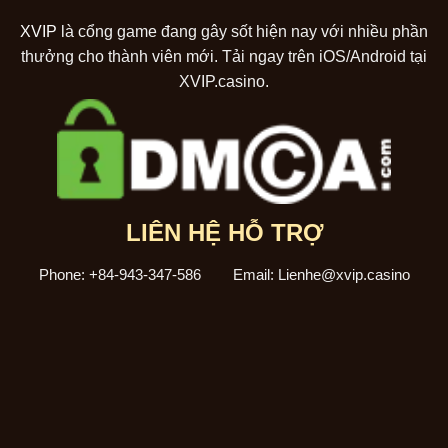
XVIP
là cổng game đang gây sốt hiện nay với nhiều phần
thưởng cho thành viên mới. Tải ngay trên iOS/Android tại
XVIP.casino.
LIÊN HỆ HỖ TRỢ
Phone: +84-943-347-586
Email:
Lienhe@xvip.casino