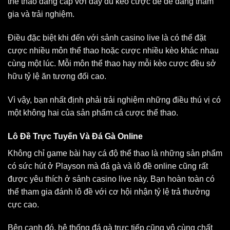
thể thao đẳng cấp với đầy đủ kèo cược để dễ dàng tham
gia và trải nghiệm.
Điều đặc biệt khi đến với sảnh casino live là có thể đặt
cược nhiều môn thể thao hoặc cược nhiều kèo khác nhau
cùng một lúc. Mỗi môn thể thao hay mỗi kèo cược đều sở
hữu tỷ lệ ăn tương đối cao.
Vì vậy, bạn nhất định phải trải nghiệm những điều thú vị có
một không hai của sản phẩm cá cược thể thao.
Lô Đề Trực Tuyến Và Đá Gà Online
Không chỉ game bài hay cá độ thể thao là những sản phẩm
có sức hút ở Playson mà đá gà và lô đề online cũng rất
được yêu thích ở sảnh casino live này. Bạn hoàn toàn có
thể tham gia đánh lô đề với cơ hội nhận tỷ lệ trả thưởng
cực cao.
Bên cạnh đó, hệ thống đá gà trực tiếp cũng vô cùng chất