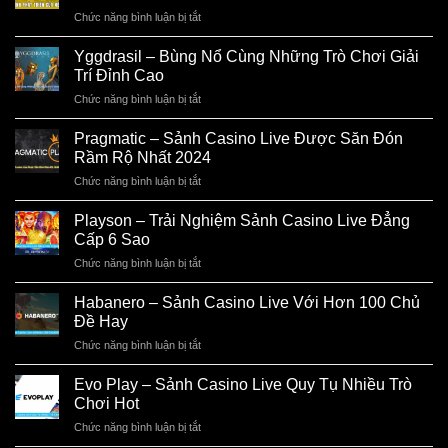
Chức năng bình luận bị tắt
ở
Vin88
–
Yggdrasil – Bùng Nổ Cùng Những Trò Chơi Giải
Điểm
Trí Đỉnh Cao
Đến
Chức năng bình luận bị tắt
ở
Cá
Yggdrasil
Cược
–
Pragmatic – Sảnh Casino Live Được Săn Đón
Trực
Bùng
Tuyến
Rầm Rộ Nhất 2024
Nổ
Uy
Chức năng bình luận bị tắt
ở
Cùng
Tín
Pragmatic
Những
Số
–
Playson – Trải Nghiệm Sảnh Casino Live Đẳng
Trò
1
Sảnh
Chơi
Cấp 6 Sao
Châu
Casino
Giải
Á
Chức năng bình luận bị tắt
ở
Live
Trí
Playson
Được
Đỉnh
–
Habanero – Sảnh Casino Live Với Hơn 100 Chủ
Săn
Cao
Trải
Đón
Đề Hay
Nghiệm
Rầm
Chức năng bình luận bị tắt
ở
Sảnh
Rộ
Habanero
Casino
Nhất
–
Evo Play – Sảnh Casino Live Quy Tụ Nhiều Trò
Live
2024
Sảnh
Đẳng
Chơi Hot
Casino
Cấp
Chức năng bình luận bị tắt
ở
Live
6
Evo
Với